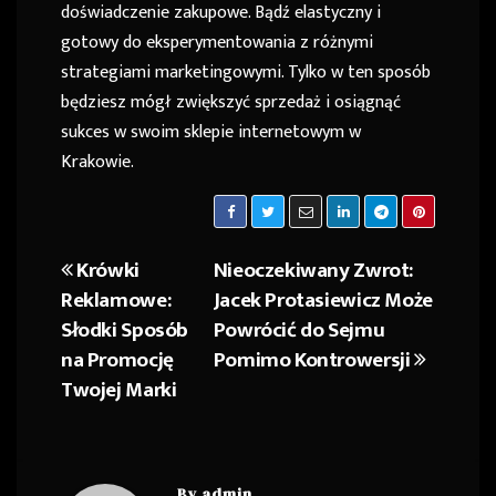
doświadczenie zakupowe. Bądź elastyczny i
gotowy do eksperymentowania z różnymi
strategiami marketingowymi. Tylko w ten sposób
będziesz mógł zwiększyć sprzedaż i osiągnąć
sukces w swoim sklepie internetowym w
Krakowie.
Krówki
Nieoczekiwany Zwrot:
Nawigacja
Reklamowe:
Jacek Protasiewicz Może
wpisu
Słodki Sposób
Powrócić do Sejmu
na Promocję
Pomimo Kontrowersji
Twojej Marki
By
admin