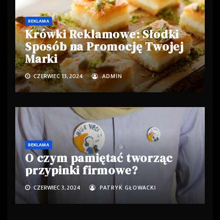
REKLAMA
Krówki Reklamowe: Słodki
Sposób na Promocję Twojej
Marki
CZERWIEC 13, 2024
ADMIN
REKLAMA
O czym pamiętać tworząc
przypinki firmowe?
CZERWIEC 3, 2024
PATRYK GŁOWACKI