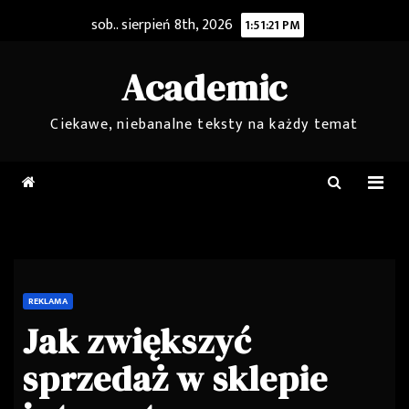
Skip
sob.. sierpień 8th, 2026
1:51:22 PM
to
content
Academic
Ciekawe, niebanalne teksty na każdy temat
REKLAMA
Jak zwiększyć
sprzedaż w sklepie