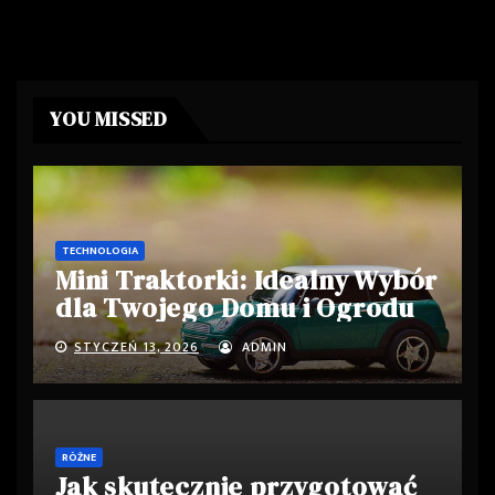
YOU MISSED
TECHNOLOGIA
Mini Traktorki: Idealny Wybór
dla Twojego Domu i Ogrodu
STYCZEŃ 13, 2026
ADMIN
RÓŻNE
Jak skutecznie przygotować