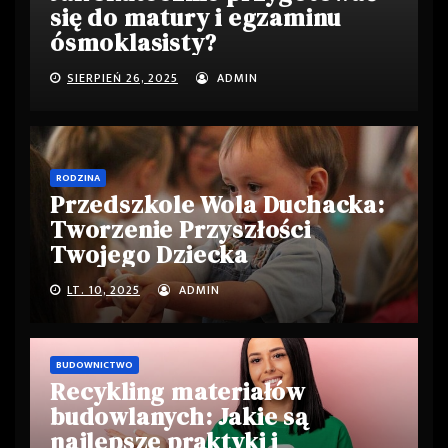
się do matury i egzaminu
ósmoklasisty?
SIERPIEŃ 26, 2025
ADMIN
RODZINA
Przedszkole Wola Duchacka:
Tworzenie Przyszłości
Twojego Dziecka
LT. 10, 2025
ADMIN
BUDOWNICTWO
Recykling materiałów
budowlanych: Jakie są
najlepsze praktyki i