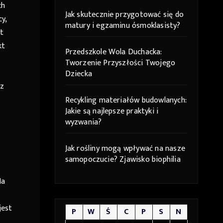
ch
Jak skutecznie przygotować się do
y,
matury i egzaminu ósmoklasisty?
t
kt
Przedszkole Wola Duchacka:
Tworzenie Przyszłości Twojego
Dziecka
 z
Recykling materiałów budowlanych:
Jakie są najlepsze praktyki i
wyzwania?
Jak rośliny mogą wpływać na nasze
samopoczucie? Zjawisko biophilia
Na
jest
P
W
Ś
C
P
S
N