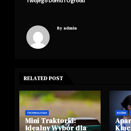
Twojego Domu i Ogrodu
wpisu
By
admin
RELATED POST
TECHNOLOGIA
RÓŻNE
Mini Traktorki:
Apar
Idealny Wybór dla
Kluc