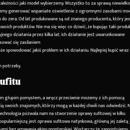
leżności jaki model wybierzemy. Wszystko to za sprawą niewielki
emy generować wspaniałe oświetlenie z ogromnymi zasobami moc
 do zera. Od lat produkowane są od znanego producenta, który jes
woich produktów. Nie ma się więc co dziwić, że kupując taki produ
nego działania przez kilka lat. Ich działanie jest uwarunkowane
sować się zasilaniem
że spowodować jakiś problem w ich działaniu. Najlepiej kupić wraz
h potrzeby.
ufitu
akim głupim pomysłem, a wręcz przeciwnie możemy z ich pomocą
ią swoich znajomych, którzy mogą w każdej chwili nas odwiedzić. 
echnologia pozwala nam na stworzenie oprawy sufitowej w kilku
popularniejszą jest oprawa sufitowa natynkowa, główną jej zaletą 
sami bez wzywania ekipy monterskiej. Wystarczy że zamontujemy