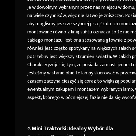
je w dowolnym wybranym przez nas miejscu w domu, 
na wiele czynników, więc nie łatwo je zniszczyć. P
aby mogliśmy jeszcze szybciej przejść do ich monta
montowane równo z linią sufitu oznacza to że nie m
takiego montażu. Jest ona stosowana głównie z pow
również jest często spotykany na większych salach s
potrzebny jest większy strumień światła. W takich 
Charakteryzuje się tym, że posiada zamiast jednej t
jesteśmy w stanie obie te lampy skierować w przeciwn
czasem zaczyna cieszyć się coraz to większą popular
ewentualnym zakupem i montażem wybranych lamp, w
aspekt, którego w późniejszej fazie nie da się wycofa
Mini Traktorki: Idealny Wybór dla
Nawigacja