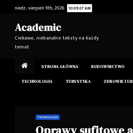
Skip
niedz.. sierpień 9th, 2026
10:09:28 AM
to
content
Academic
Ciekawe, niebanalne teksty na każdy
temat
STRONA GŁÓWNA
BUDOWNICTWO
TECHNOLOGIA
TURYSTYKA
ZDROWIE I U
TECHNOLOGIA
Oprawy sufitowe a