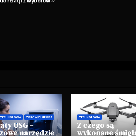
do relacji z wyborów
TECHNOLOGIA
ZDROWIE I URODA
TECHNOLOGIA
aty USG –
Z czego są
zowe narzędzie
wykonane śmigł