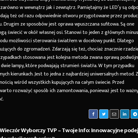
zarówno w wewnątrz jak i zewnątrz. Pamiętajmy że LED’y są odp
osiadają też od razu odpowiednie otworu przygotowane przez produ
żu. Drugim ze sposobów jest oprawa wpuszczana sufitowa. Są one
ogą świecić w okół własnej osi. Stanowi to jeden z głównych minu
odu możliwości sterowania światłem w docelowy punkt. Dlatego
łużących do zgromadzeń. Zdarzają się też, chociaż znacznie rzadzi
przypadkach stosowana jest kolejna metoda zwana oprawą podwójn
o dwie lampy, które podwajają strumień światła. W tym przypadku
ych kierunkach. Jest to jedna z najbardziej uniwersalnych metod. 
nością wśród wszystkich kupujących na całym świecie. Przed
arto rozważyć sposób ich zamontowania, ponieważ jest to ważn
ć.
Wieczór Wyborczy TVP – Twoje Info: Innowacyjne podej