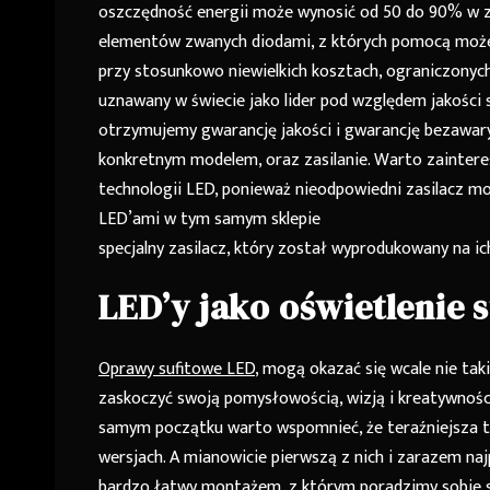
oszczędność energii może wynosić od 50 do 90% w za
elementów zwanych diodami, z których pomocą moż
przy stosunkowo niewielkich kosztach, ograniczonych
uznawany w świecie jako lider pod względem jakości s
otrzymujemy gwarancję jakości i gwarancję bezawaryj
konkretnym modelem, oraz zasilanie. Warto zaintere
technologii LED, ponieważ nieodpowiedni zasilacz mo
LED’ami w tym samym sklepie
specjalny zasilacz, który został wyprodukowany na ic
LED’y jako oświetlenie s
Oprawy sufitowe LED
, mogą okazać się wcale nie t
zaskoczyć swoją pomysłowością, wizją i kreatywnośc
samym początku warto wspomnieć, że teraźniejsza t
wersjach. A mianowicie pierwszą z nich i zarazem naj
bardzo łatwy montażem, z którym poradzimy sobie 