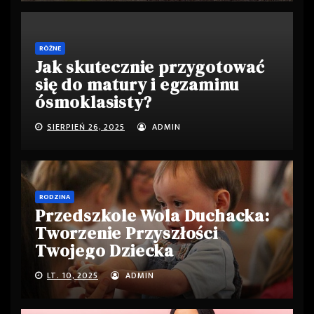
RÓŻNE
Jak skutecznie przygotować
się do matury i egzaminu
ósmoklasisty?
SIERPIEŃ 26, 2025
ADMIN
RODZINA
Przedszkole Wola Duchacka:
Tworzenie Przyszłości
Twojego Dziecka
LT. 10, 2025
ADMIN