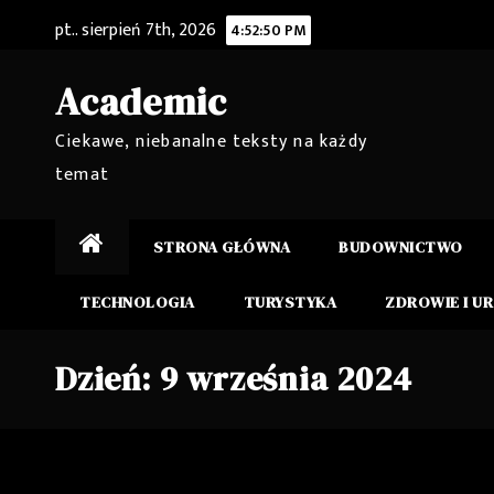
Skip
pt.. sierpień 7th, 2026
4:52:51 PM
to
content
Academic
Ciekawe, niebanalne teksty na każdy
temat
STRONA GŁÓWNA
BUDOWNICTWO
TECHNOLOGIA
TURYSTYKA
ZDROWIE I U
Dzień:
9 września 2024