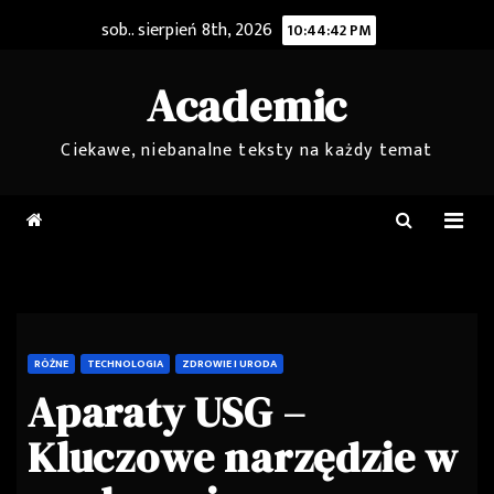
Skip
sob.. sierpień 8th, 2026
10:44:42 PM
to
content
Academic
Ciekawe, niebanalne teksty na każdy temat
RÓŻNE
TECHNOLOGIA
ZDROWIE I URODA
Aparaty USG –
Kluczowe narzędzie w