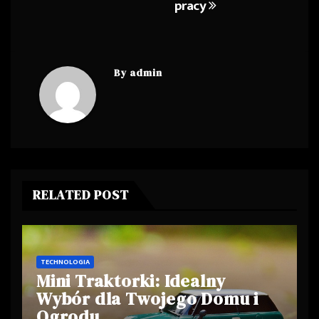
pracy
By
admin
RELATED POST
TECHNOLOGIA
Mini Traktorki: Idealny
Wybór dla Twojego Domu i
Ogrodu