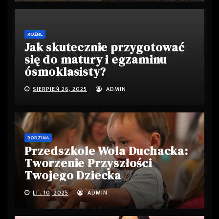
RÓŻNE
Jak skutecznie przygotować
się do matury i egzaminu
ósmoklasisty?
SIERPIEŃ 26, 2025
ADMIN
RODZINA
Przedszkole Wola Duchacka:
Tworzenie Przyszłości
Twojego Dziecka
LT. 10, 2025
ADMIN