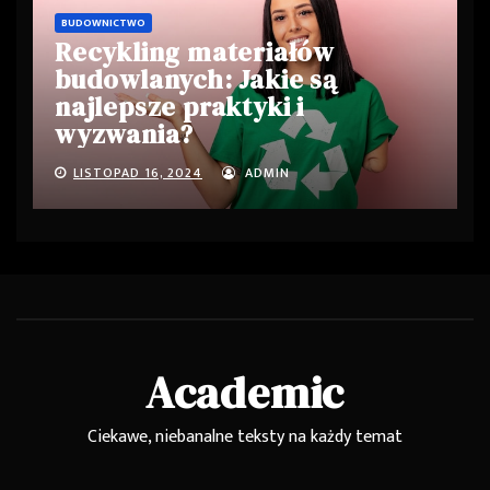
BUDOWNICTWO
Recykling materiałów
budowlanych: Jakie są
najlepsze praktyki i
wyzwania?
LISTOPAD 16, 2024
ADMIN
Academic
Ciekawe, niebanalne teksty na każdy temat