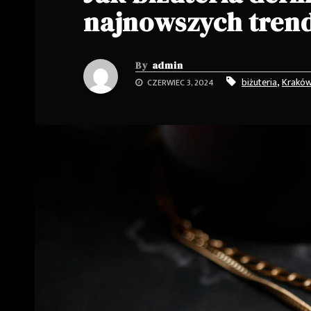
najnowszych trend
By
admin
,
biżuteria
Krakó
CZERWIEC 3, 2024