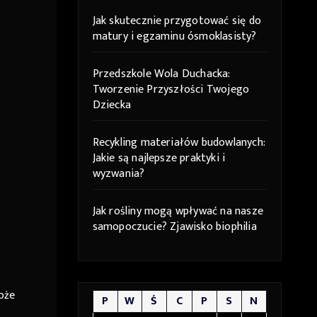
Jak skutecznie przygotować się do
matury i egzaminu ósmoklasisty?
Przedszkole Wola Duchacka:
Tworzenie Przyszłości Twojego
Dziecka
Recykling materiałów budowlanych:
Jakie są najlepsze praktyki i
wyzwania?
Jak rośliny mogą wpływać na nasze
samopoczucie? Zjawisko biophilia
może
P
W
Ś
C
P
S
N