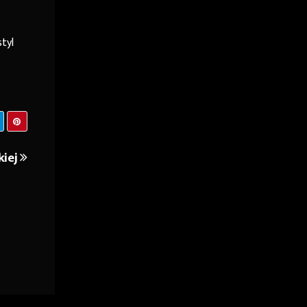
tyl
kiej