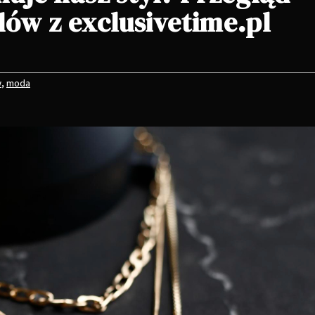
ów z exclusivetime.pl
,
w
moda