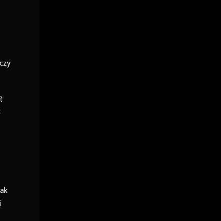
czy
ę
ć
jak
i