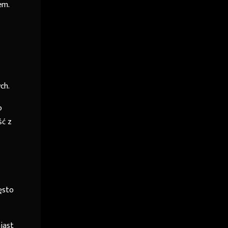
em.
ch.
o
ść z
ęsto
iast