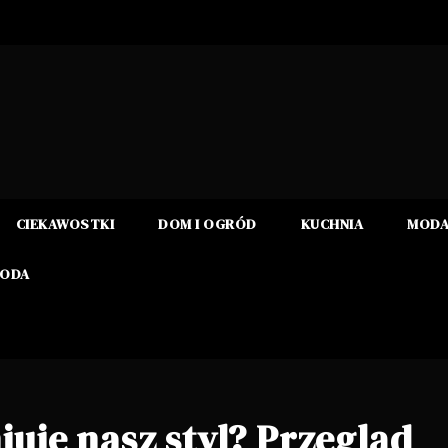
CIEKAWOSTKI
DOM I OGRÓD
KUCHNIA
MOD
RODA
iuje nasz styl? Przegląd