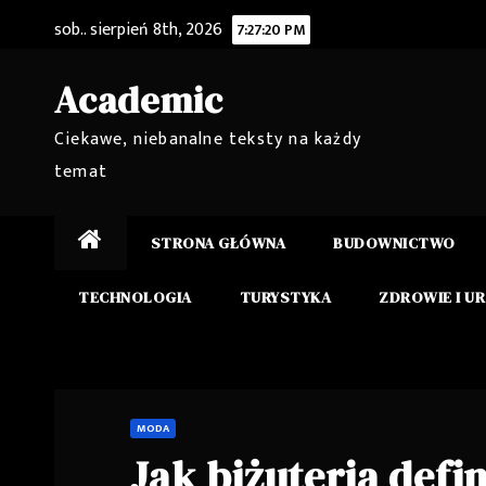
Skip
sob.. sierpień 8th, 2026
7:27:22 PM
to
content
Academic
Ciekawe, niebanalne teksty na każdy
temat
STRONA GŁÓWNA
BUDOWNICTWO
TECHNOLOGIA
TURYSTYKA
ZDROWIE I U
MODA
Jak biżuteria defin