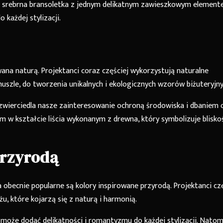
a srebrna bransoletka z jednym delikatnym zawieszkowym element
 każdej stylizacji.
ana naturą. Projektanci coraz częściej wykorzystują naturalne
muszle, do tworzenia unikalnych i ekologicznych wzorów biżuteryjny
 odzwierciedla nasze zainteresowanie ochroną środowiska i dbaniem 
em w kształcie liścia wykonanym z drewna, który symbolizuje blisko
przyrodą
 obecnie popularne są kolory inspirowane przyrodą. Projektanci cz
óżu, które kojarzą się z naturą i harmonią.
może dodać delikatności i romantyzmu do każdej stylizacji. Natom