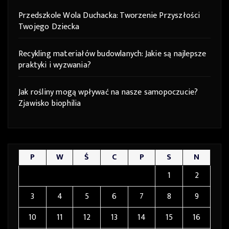
Przedszkole Wola Duchacka: Tworzenie Przyszłości
Twojego Dziecka
Recykling materiałów budowlanych: Jakie są najlepsze
praktyki i wyzwania?
Jak rośliny mogą wpływać na nasze samopoczucie?
Zjawisko biophilia
P
W
Ś
C
P
S
N
1
2
3
4
5
6
7
8
9
10
11
12
13
14
15
16