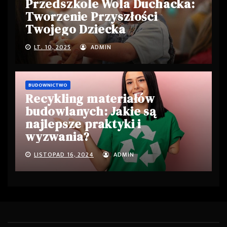
Przedszkole Wola Duchacka:
Tworzenie Przyszłości
Twojego Dziecka
LT. 10, 2025
ADMIN
BUDOWNICTWO
Recykling materiałów
budowlanych: Jakie są
najlepsze praktyki i
wyzwania?
LISTOPAD 16, 2024
ADMIN