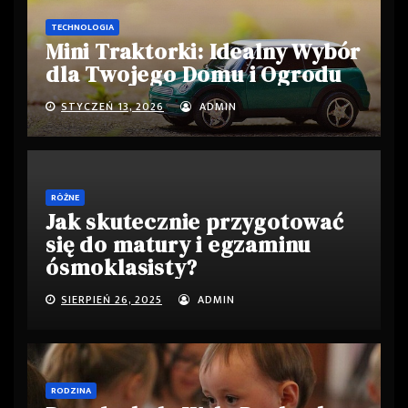
TECHNOLOGIA
Mini Traktorki: Idealny Wybór
dla Twojego Domu i Ogrodu
STYCZEŃ 13, 2026
ADMIN
RÓŻNE
Jak skutecznie przygotować
się do matury i egzaminu
ósmoklasisty?
SIERPIEŃ 26, 2025
ADMIN
RODZINA