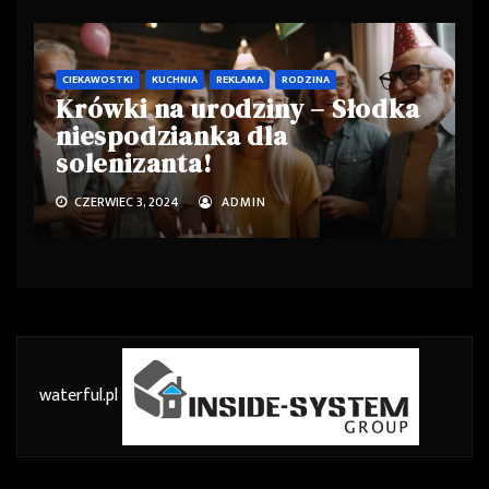
CIEKAWOSTKI
KUCHNIA
REKLAMA
RODZINA
Krówki na urodziny – Słodka
niespodzianka dla
solenizanta!
CZERWIEC 3, 2024
ADMIN
waterful.pl