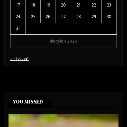
17
18
19
20
21
22
23
24
25
26
27
28
29
30
31
sierpień 2026
« styczeń
YOU MISSED