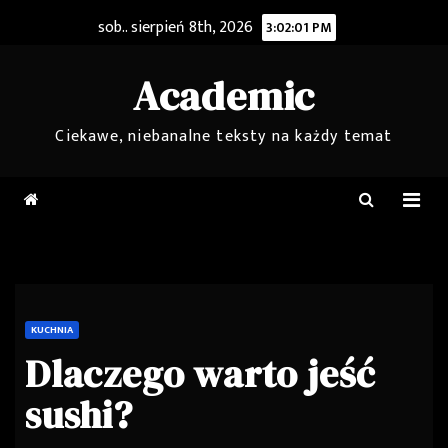
Skip
sob.. sierpień 8th, 2026
3:02:02 PM
to
content
Academic
Ciekawe, niebanalne teksty na każdy temat
KUCHNIA
Dlaczego warto jeść
sushi?