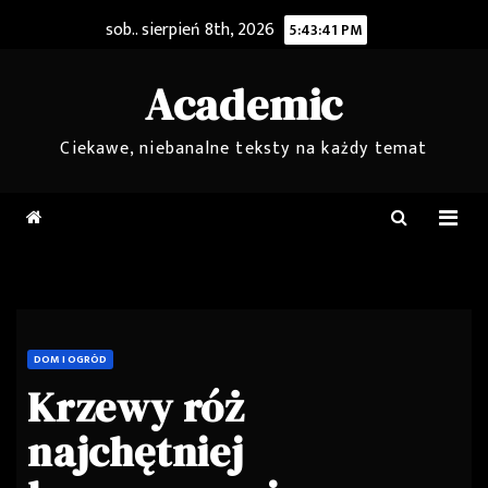
Skip
sob.. sierpień 8th, 2026
5:43:42 PM
to
content
Academic
Ciekawe, niebanalne teksty na każdy temat
DOM I OGRÓD
Krzewy róż
najchętniej