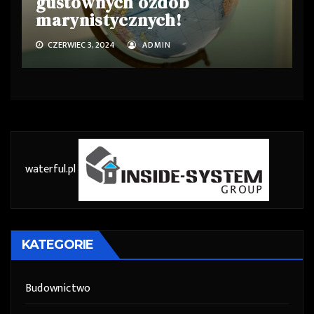
gustownych ozdób
marynistycznych!
CZERWIEC 3, 2024
ADMIN
waterful.pl
KATEGORIE
Budownictwo