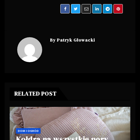
By
Patryk Głowacki
RELATED POST
DOM I OGRÓD
Kołdra na wszystkie pory