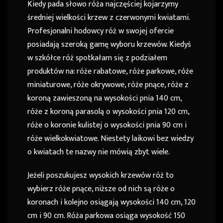
Kiedy pada słowo róża najczęściej kojarzymy
średniej wielkości krzew z czerwonymi kwiatami.
Profesjonalni hodowcy róż w swojej ofercie
posiadają szeroką gamę wyboru krzewów. Kiedyś
w szkółce róż spotkałam się z podziałem
produktów na: róże rabatowe, róże parkowe, róże
miniaturowe, róże okrywowe, róże pnące, róże z
koroną zawieszoną na wysokości pnia 140 cm,
róże z koroną parasolą o wysokości pnia 120 cm,
róże o koronie kulistej o wysokości pnia 90 cm i
róże wielkokwiatowe. Niestety laikowi bez wiedzy
o kwiatach te nazwy nie mówią zbyt wiele.
Jeżeli poszukujesz wysokich krzewów róż to
wybierz róże pnące, niższe od nich są róże o
koronach i kolejno osiągają wysokości 140 cm, 120
cm i 90 cm. Róża parkowa osiąga wysokość 150