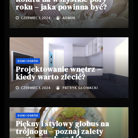
roku – jaka powinna być?
CZERWIEC 3, 2024
ADMIN
DOM I OGRÓD
Projektowanie wnętrz –
kiedy warto zlecić?
CZERWIEC 3, 2024
PATRYK GŁOWACKI
DOM I OGRÓD
Piękny i stylowy globus na
trójnogu – poznaj zalety