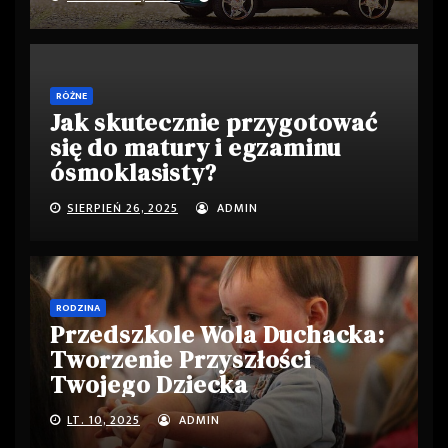
RÓŻNE
Jak skutecznie przygotować
się do matury i egzaminu
ósmoklasisty?
SIERPIEŃ 26, 2025
ADMIN
RODZINA
Przedszkole Wola Duchacka:
Tworzenie Przyszłości
Twojego Dziecka
LT. 10, 2025
ADMIN