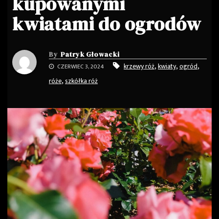
kupowanymi
kwiatami do ogrodów
By
Patryk Głowacki
,
,
,
krzewy róż
kwiaty
ogród
CZERWIEC 3, 2024
,
róże
szkółka róż