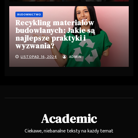
BUDOWNICTWO
Recykling materiałów
budowlanych: Jakie są
najlepsze praktyki i
wyzwania?
LISTOPAD 16, 2024
ADMIN
Academic
Ciekawe, niebanalne teksty na każdy temat